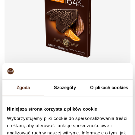
Premium Dark 64%
Orange
Zgoda
Szczegóły
O plikach cookies
90 g
Explore excellent composition of dark premium chocolate with pieces
Niniejsza strona korzysta z plików cookie
of candied orange peel. The product does not contain artificial flavours
Wykorzystujemy pliki cookie do spersonalizowania treści
or E476. Includes cocoa butter. Marked with Rainforest Alliance
i reklam, aby oferować funkcje społecznościowe i
certification.
analizować ruch w naszej witrynie. Informacje o tym, jak