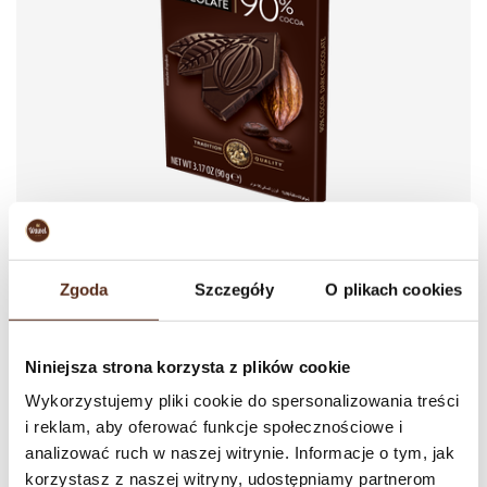
Premium Dark 90% Cocoa
Zgoda
Szczegóły
O plikach cookies
90 g
Explore premium chocolate with a high content of cocoa beans.
Luxuriate in 90% of cocoa from the African coast’s best cocoa
Niniejsza strona korzysta z plików cookie
varieties. The product does not contain artificial flavours or E476.
Wykorzystujemy pliki cookie do spersonalizowania treści
Includes cocoa butter. Marked with Rainforest Alliance certification.
i reklam, aby oferować funkcje społecznościowe i
analizować ruch w naszej witrynie. Informacje o tym, jak
korzystasz z naszej witryny, udostępniamy partnerom