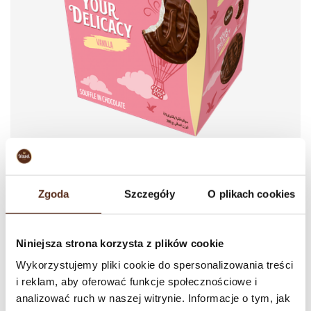
Your Delicacy
Zgoda
Szczegóły
O plikach cookies
300 g / 340 g
Light as a cloud vanilla souffle which is covered by delicate Wawel
chocolate. This is the taste of Wawel new category Królewskie Mleczko.
Niniejsza strona korzysta z plików cookie
It is whole, round and only for You! You will like to fly in the sky with
Wykorzystujemy pliki cookie do spersonalizowania treści
Wawel! The product does not contain colours, artificial flavours and
i reklam, aby oferować funkcje społecznościowe i
E476.
analizować ruch w naszej witrynie. Informacje o tym, jak