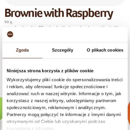
Brownie with Raspberry
90 g
Intensive chocolate filling, inspired by brownie cake, combined with an
assertive raspberry mousse complemented by Wawel finest dark
chocolate. Ideal for those who love the unique combination of
Zgoda
Szczegóły
O plikach cookies
chocolate cake and fruit. The product does not contain artificial
flavours or colours.
Niniejsza strona korzysta z plików cookie
Wykorzystujemy pliki cookie do spersonalizowania treści
Check our brands
i reklam, aby oferować funkcje społecznościowe i
analizować ruch w naszej witrynie. Informacje o tym, jak
korzystasz z naszej witryny, udostępniamy partnerom
społecznościowym, reklamowym i analitycznym.
Partnerzy mogą połączyć te informacje z innymi danymi
otrzymanymi od Ciebie lub uzyskanymi podczas
korzystania z ich usług.