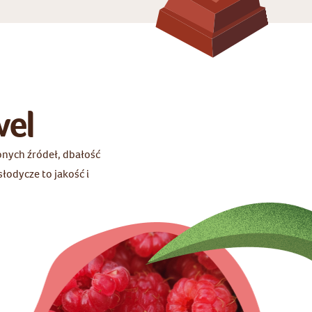
wel
nych źródeł, dbałość
łodycze to jakość i