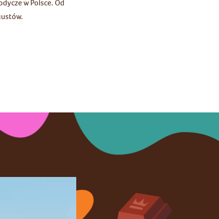
odycze w Polsce. Od
gustów.