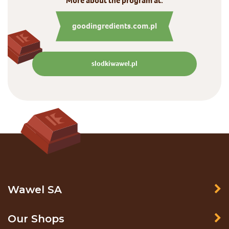
More about the program at:
goodingredients.com.pl
slodkiwawel.pl
Wawel SA
Our Shops