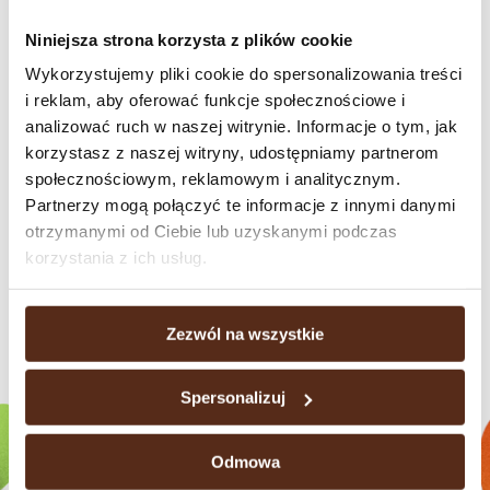
Cherry Liquor Flavoured
Niniejsza strona korzysta z plików cookie
Wykorzystujemy pliki cookie do spersonalizowania treści
180 g
i reklam, aby oferować funkcje społecznościowe i
Cherry Liquor Flavoured is a sophisticated selection of chocolate
analizować ruch w naszej witrynie. Informacje o tym, jak
pralines with a smooth filling inspired by the rich taste of cherry
korzystasz z naszej witryny, udostępniamy partnerom
liqueur. Each piece is coated in velvety chocolate, offering a perfect
społecznościowym, reklamowym i analitycznym.
harmony of fruity sweetness and delicate cocoa notes. Elegantly
Partnerzy mogą połączyć te informacje z innymi danymi
packaged, these pralines make a luxurious gift or an indulgent treat for
otrzymanymi od Ciebie lub uzyskanymi podczas
special moments.
korzystania z ich usług.
Zezwól na wszystkie
Check our brands
Spersonalizuj
Odmowa