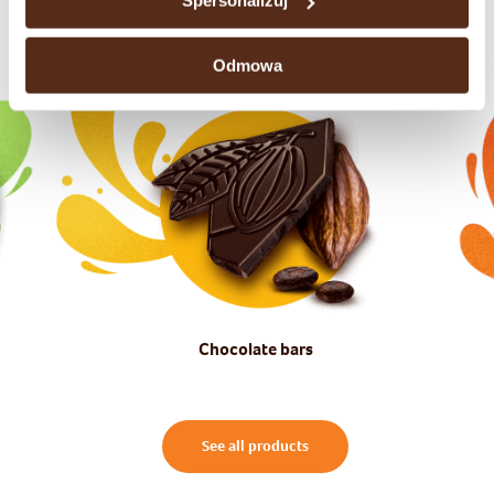
Spersonalizuj
Check our brands
Odmowa
Chocolate bars
See all products