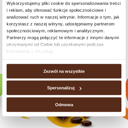
Wykorzystujemy pliki cookie do spersonalizowania treści
only a treat for yourself but also an
ideal gift
– a thoughtful gesture
i reklam, aby oferować funkcje społecznościowe i
that combines freshness, sweetness, and the quality you expect from
analizować ruch w naszej witrynie. Informacje o tym, jak
Wawel. Perfect for sharing, surprising a loved one, or adding a touch of
korzystasz z naszej witryny, udostępniamy partnerom
elegance to any occasion.
społecznościowym, reklamowym i analitycznym.
Available in a variety of packaging options:
Chocolate Mint
Partnerzy mogą połączyć te informacje z innymi danymi
otrzymanymi od Ciebie lub uzyskanymi podczas
korzystania z ich usług.
Check our brands
Zezwól na wszystkie
Spersonalizuj
Odmowa