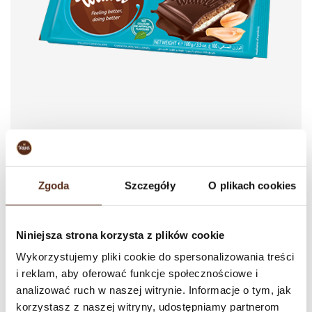
Coco & Nuts
Zgoda
Szczegóły
O plikach cookies
100 g
The product of unique and appreciated taste. Check dark chocolate
with coconut-peanut filling from Wawel. The product does not contain
Niniejsza strona korzysta z plików cookie
palm oil, artificial flavours, and E476. Includes lecithin from certificated
Wykorzystujemy pliki cookie do spersonalizowania treści
soya beans. Non-GMO.
i reklam, aby oferować funkcje społecznościowe i
analizować ruch w naszej witrynie. Informacje o tym, jak
korzystasz z naszej witryny, udostępniamy partnerom