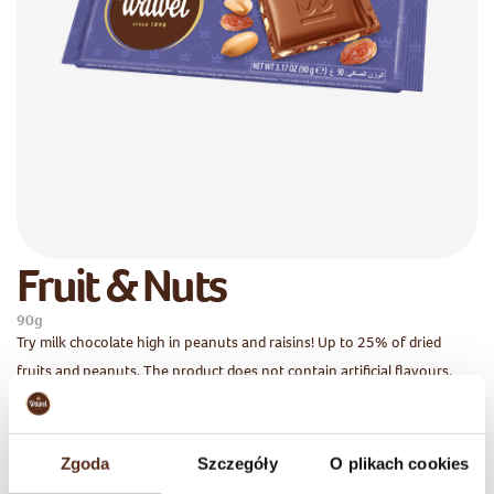
Fruit & Nuts
90g
Try milk chocolate high in peanuts and raisins! Up to 25% of dried
fruits and peanuts. The product does not contain artificial flavours,
and E476.
Available packaging
Zgoda
Szczegóły
O plikach cookies