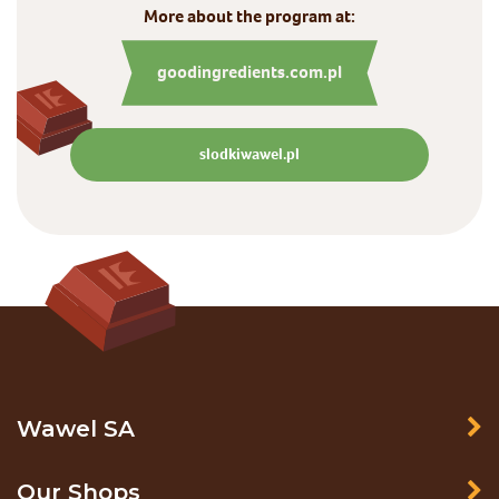
More about the program at:
goodingredients.com.pl
slodkiwawel.pl
Wawel SA
Our Shops