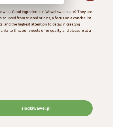
 what Good Ingredients in Wawel sweets are? They are
s sourced from trusted origins, a focus on a concise list
ts, and the highest attention to detail in creating
anks to this, our sweets offer quality and pleasure at a
slodkiwawel.pl