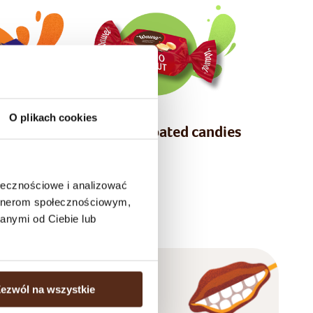
O plikach cookies
Chocolate coated candies
rs
ołecznościowe i analizować
ducts
artnerom społecznościowym,
anymi od Ciebie lub
ezwól na wszystkie