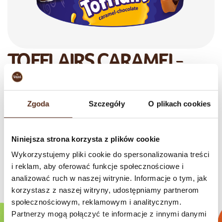
TOFFLAIRS CARAMEL-
CHOCOLATE
650 g
Zgoda
Szczegóły
O plikach cookies
Soft caramel toffee candies filled with rich, smooth chocolate, Tofflairs
Caramel-Chocolate offer a perfect blend of buttery sweetness and
velvety cocoa indulgence in every bite.
Niniejsza strona korzysta z plików cookie
Wykorzystujemy pliki cookie do spersonalizowania treści
i reklam, aby oferować funkcje społecznościowe i
Check our brands
analizować ruch w naszej witrynie. Informacje o tym, jak
korzystasz z naszej witryny, udostępniamy partnerom
społecznościowym, reklamowym i analitycznym.
Partnerzy mogą połączyć te informacje z innymi danymi