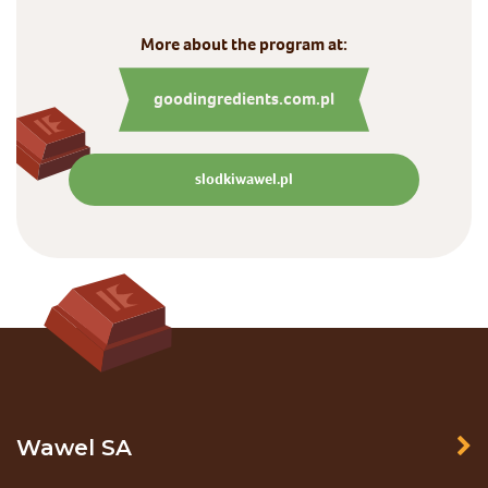
More about the program at:
goodingredients.com.pl
slodkiwawel.pl
Wawel SA