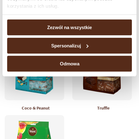
korzystania z ich usług.
Zezwól na wszystkie
Choco & Peanut
Milk & Peanut
Spersonalizuj
Odmowa
Coco & Peanut
Truffle