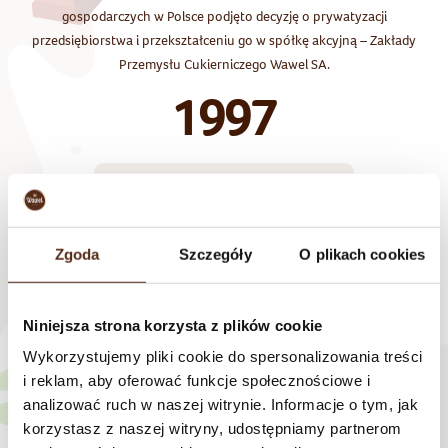
gospodarczych w Polsce podjęto decyzję o prywatyzacji
przedsiębiorstwa i przekształceniu go w spółkę akcyjną – Zakłady
Przemysłu Cukierniczego Wawel SA.
1997
Zgoda
Szczegóły
O plikach cookies
Niniejsza strona korzysta z plików cookie
Komisja Papierów Wartościowych i Giełd dopuszcza akcje spółki do
Wykorzystujemy pliki cookie do spersonalizowania treści
obrotu publicznego. Na rynku podstawowym warszawskiej Giełdy
i reklam, aby oferować funkcje społecznościowe i
Papierów Wartościowych akcje ZPC Wawel SA debiutują 11 marca
analizować ruch w naszej witrynie. Informacje o tym, jak
1998 r.
korzystasz z naszej witryny, udostępniamy partnerom