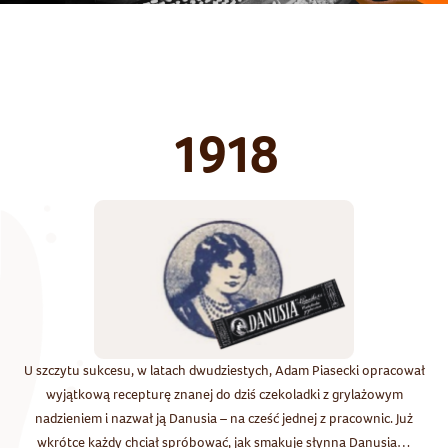
1918
U szczytu sukcesu, w latach dwudziestych, Adam Piasecki opracował
wyjątkową recepturę znanej do dziś czekoladki z grylażowym
nadzieniem i nazwał ją Danusia – na cześć jednej z pracownic. Już
wkrótce każdy chciał spróbować, jak smakuje słynna Danusia…