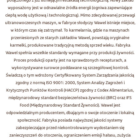
połączonego z już istniejącym estakadą technologiczną. Nowy zakład
wyposażony jest w odnawialne źródła energii (ogniwa zapewniające
ciepłą wodę użytkową i technologiczną). Mimo zdecydowanej przewagi
ultranowoczesnych maszyn, w fabryce słodyczy Wawel istnieje miejsce,
w którym czas się zatrzymał. To karmelarnia, gdzie na maszynach
przeniesionych ze starych zakładów Wawel, powstają oryginalne
karmelki, produkowane tradycyjną metodą sprzed wieku. Fabryka
Wawel spełnia wszelkie standardy wymagane przy produkcji żywności.
Proces produkcji oparty jest na sprawdzonych recepturach, a
wykorzystywane surowce poddawane są szczegółowej kontroli.
Świadczą o tym wdrożony Certyfikowany System Zarządzania Jakością
zgodny z normą ISO 9001: 2000, System Analizy Zagrożeń i
Krytycznych Punktów Kontroli (HACCP) zgodny z Codex Alimentarius,
międzynarodowy standard bezpieczeństwa żywności (BRC) oraz IFS
Food (Międzynarodowy Standard Żywności). Wawel jest
odpowiedzialnym producentem, dbającym o swoje otoczenie i lokalną
społeczność. Fabryka posiada najwyższej jakości systemy
zabezpieczające przed niekontrolowanym wydostaniem się
zanieczyszczeń do otoczenia, ograniczeniem emisji hałasu, zużycia