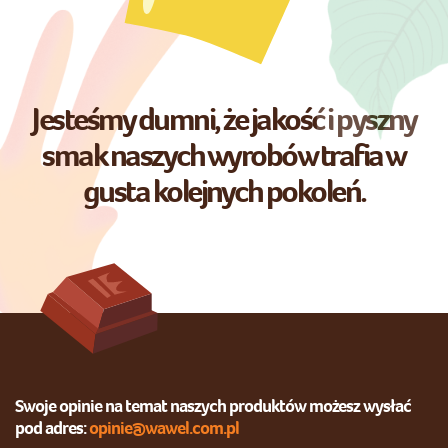
Jesteśmy dumni, że jakość i pyszny
smak naszych wyrobów trafia w
gusta kolejnych pokoleń.
Swoje opinie na temat naszych produktów możesz wysłać
pod adres:
opinie@wawel.com.pl