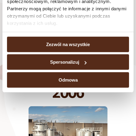
2005
społecznościowym, reklamowym i analitycznym.
Partnerzy mogą połączyć te informacje z innymi danymi
otrzymanymi od Ciebie lub uzyskanymi podczas
korzystania z ich usług.
Zezwól na wszystkie
Spersonalizuj
Po kilku latach funkcjonowania na giełdzie firma zmienia nazwę na
Wawel SA.
Odmowa
2006