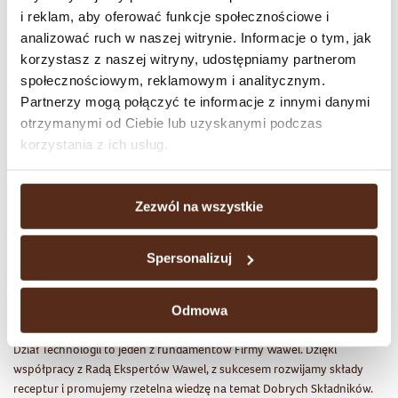
Dobczyce
i reklam, aby oferować funkcje społecznościowe i
analizować ruch w naszej witrynie. Informacje o tym, jak
Operator Wózka Widłowego - Magazynier
korzystasz z naszej witryny, udostępniamy partnerom
(M/K)
społecznościowym, reklamowym i analitycznym.
Dobczyce
Partnerzy mogą połączyć te informacje z innymi danymi
otrzymanymi od Ciebie lub uzyskanymi podczas
korzystania z ich usług.
Dział sprzedaży
Zezwól na wszystkie
Kluczem do rozwoju naszej marki są produkty najwyżej jakości oraz
budowanie długotrwałych relacji z klientami. Od lat z sukcesem
Spersonalizuj
działamy zarówno w Polsce, jak i na świecie.
Technologia i BiR
Odmowa
Dział Technologii to jeden z fundamentów Firmy Wawel. Dzięki
współpracy z Radą Ekspertów Wawel, z sukcesem rozwijamy składy
receptur i promujemy rzetelna wiedzę na temat Dobrych Składników.