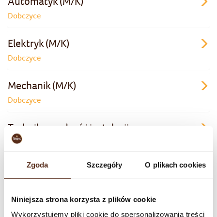
Automatyk (M/K)
Dobczyce
Elektryk (M/K)
Dobczyce
Mechanik (M/K)
Dobczyce
Technik urządzeń i instalacji
energetycznych​ / Energetyk (M/K)
Dobczyce
Zgoda
Szczegóły
O plikach cookies
Specjalista ds. Inwestycji i Remontów w
zakresie Instalacji Sanitarnych /wentylacja i
Niniejsza strona korzysta z plików cookie
klimatyzacja/ (M/K)
Wykorzystujemy pliki cookie do spersonalizowania treści