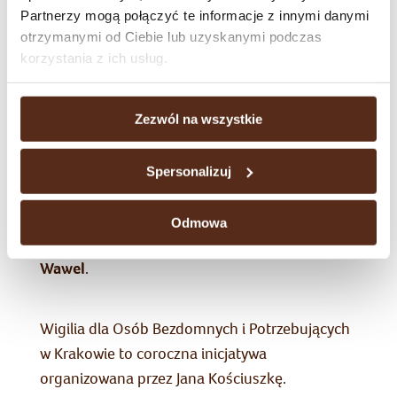
do 2 000 paczek rozdawanych uczestnikom
Partnerzy mogą połączyć te informacje z innymi danymi
wigilii.
otrzymanymi od Ciebie lub uzyskanymi podczas
korzystania z ich usług.
–
Od 16 lat angażujemy się w Wigilię dla Osób
Bezdomnych i Potrzebujących, ponieważ wierzymy,
Zezwól na wszystkie
że wspólne działania mają realną moc pomagania.
To dla nas ważny moment, w którym jako firma i
Spersonalizuj
społeczność pracowników możemy być blisko
tych, którzy najbardziej tego potrzebują
–
mówi
Odmowa
Agnieszka Rybicka, Menedżer ds. Komunikacji,
Wawel
.
Wigilia dla Osób Bezdomnych i Potrzebujących
w Krakowie to coroczna inicjatywa
organizowana przez Jana Kościuszkę.