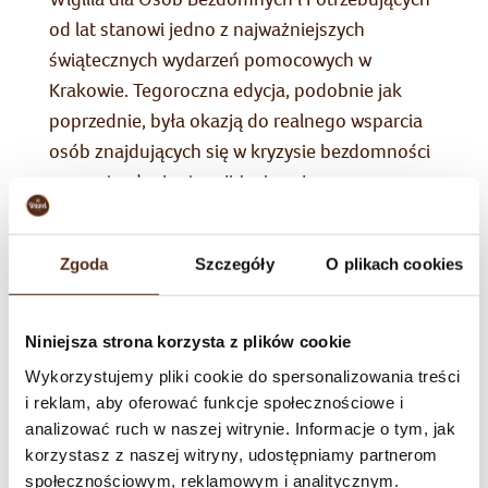
od lat stanowi jedno z najważniejszych
świątecznych wydarzeń pomocowych w
Krakowie. Tegoroczna edycja, podobnie jak
poprzednie, była okazją do realnego wsparcia
osób znajdujących się w kryzysie bezdomności
oraz w trudnej sytuacji życiowej.
W działania aktywnie włączyli się wolontariusze
Zgoda
Szczegóły
O plikach cookies
firmy Wawel – blisko 40 pracowników wraz z
członkami swoich rodzin. Wolontariusze, w
Niniejsza strona korzysta z plików cookie
białych strojach Mikołajów, aktywnie pomagali
w pakowaniu i rozdawaniu przygotowanych
Wykorzystujemy pliki cookie do spersonalizowania treści
i reklam, aby oferować funkcje społecznościowe i
paczek osobom potrzebującym. Dzięki wsparciu
analizować ruch w naszej witrynie. Informacje o tym, jak
firmy Wawel oraz Fundacji „Wawel z Rodziną”
korzystasz z naszej witryny, udostępniamy partnerom
przekazano blisko tonę słodyczy, które trafiły
społecznościowym, reklamowym i analitycznym.