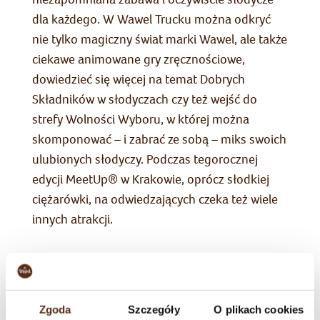
dla każdego. W Wawel Trucku można odkryć
nie tylko magiczny świat marki Wawel, ale także
ciekawe animowane gry zręcznościowe,
dowiedzieć się więcej na temat Dobrych
Składników w słodyczach czy też wejść do
strefy Wolności Wyboru, w której można
skomponować – i zabrać ze sobą – miks swoich
ulubionych słodyczy. Podczas tegorocznej
edycji MeetUp® w Krakowie, oprócz słodkiej
ciężarówki, na odwiedzających czeka też wiele
innych atrakcji.
Marka Wawel
zaplanowała wyjątkową strefę, w
której każdy będzie miał możliwość poznać
czołowych twórców sceny YouTube w Polsce:
Zgoda
Szczegóły
O plikach cookies