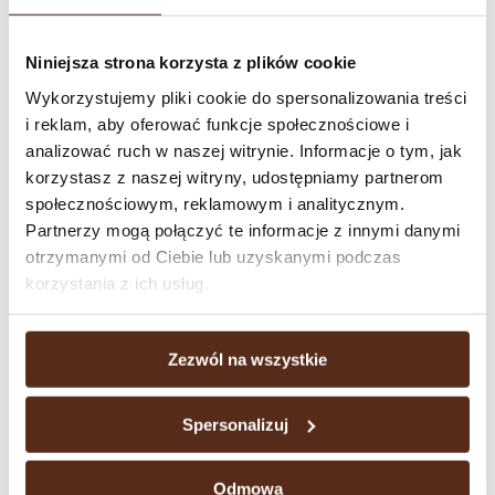
Wersow – reprezentującą drużynę karmelowych
słodkości
Tofflairs
, Friza – który poprowadzi
Niniejsza strona korzysta z plików cookie
drużynę
Żelków jak SMOK
, Waksy z drużyną
Wykorzystujemy pliki cookie do spersonalizowania treści
Krówki
oraz trio WiP Bros – z teamem
i reklam, aby oferować funkcje społecznościowe i
reprezentującym
M!chałki z Wawelu
.
analizować ruch w naszej witrynie. Informacje o tym, jak
Dodatkowo czeka moc innych atrakcji, m.in.
korzystasz z naszej witryny, udostępniamy partnerom
Fotobudka FREEZ ME, strefa gier RETRO, a
społecznościowym, reklamowym i analitycznym.
także interaktywna mata do gier PING.
Partnerzy mogą połączyć te informacje z innymi danymi
otrzymanymi od Ciebie lub uzyskanymi podczas
korzystania z ich usług.
W ramach współpracy marki Wawel i MeetUp®
ruszy także konkurs na Instagramie Wawel,
Zezwól na wszystkie
promowany dodatkowo na kanałach znanych i
lubianych Influencerów tworzących drużynę
Wawel Trucka. Do wygrania są wejściówki VIP
Spersonalizuj
na wydarzenie, dające możliwość kameralnego
spotkania z ulubionymi twórcami w strefie
Odmowa