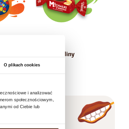
adziewane
Praliny
O plikach cookies
e produkty
ołecznościowe i analizować
artnerom społecznościowym,
anymi od Ciebie lub