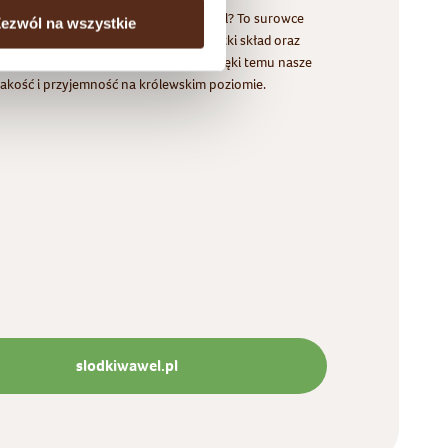
są Dobre Składniki w słodyczach Wawel? To surowce
ezwól na wszystkie
e sprawdzonych źródeł, dbałość o krótki skład oraz
taranność w tworzeniu produktów. Dzięki temu nasze
jakość i przyjemność na królewskim poziomie.
slodkiwawel.pl