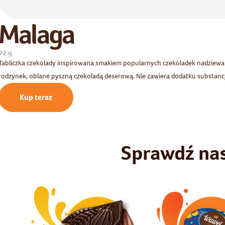
Malaga
92 g
Tabliczka czekolady inspirowana smakiem popularnych czekoladek nadziewa
rodzynek, oblane pyszną czekoladą deserową. Nie zawiera dodatku substanc
Kup teraz
Sprawdź na