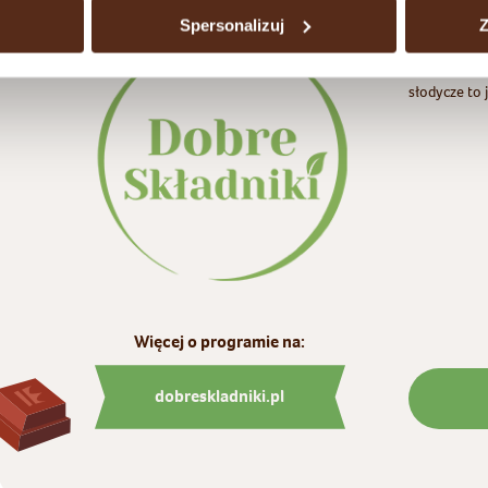
Wiesz czym 
Spersonalizuj
Z
pozyskane z
najwyższą s
słodycze to 
Więcej o programie na:
dobreskladniki.pl