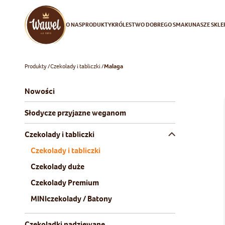
O NAS
PRODUKTY
KRÓLESTWO DOBREGO SMAKU
NASZE SKLE
Produkty
Czekolady i tabliczki
Malaga
Nowości
Słodycze przyjazne weganom
Czekolady i tabliczki
Czekolady i tabliczki
Czekolady duże
Czekolady Premium
MINIczekolady / Batony
Czekoladki nadziewane