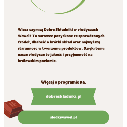
Wiesz czym są Dobre Składniki w słodyczach
Wawel? To surowce pozyskane ze sprawdzonych
źródeł, dbałość o krótki skład oraz najwyższą
staranność w tworzeniu produktów. Dzięki temu
nasze słodycze to jakość i przyjemność na
królewskim poziomie.
Więcej o programie na:
dobreskladniki.pl
slodkiwawel.pl