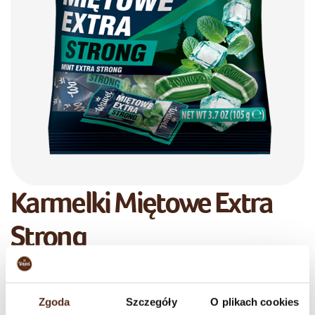
Karmelki Miętowe Extra
Strong
105 g
NOWOŚĆ!
Nowe, ręcznie produkowane, Karmelki Miętowe Extra Strong z Wawelu
Zgoda
Szczegóły
O plikach cookies
to idealny wybór dla tych, którzy uwielbiają mooocno miętowe smaki.