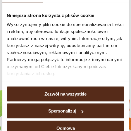
Każdy cukierek to doskonałe połączenie mentolu i intensywnej mięty,
które natychmiast odświeżają i pozostawiają w ustach przyjemny,
Niniejsza strona korzysta z plików cookie
chłodny posmak.
Wykorzystujemy pliki cookie do spersonalizowania treści
Kup teraz
i reklam, aby oferować funkcje społecznościowe i
analizować ruch w naszej witrynie. Informacje o tym, jak
korzystasz z naszej witryny, udostępniamy partnerom
społecznościowym, reklamowym i analitycznym.
Sprawdź nasze marki
Partnerzy mogą połączyć te informacje z innymi danymi
otrzymanymi od Ciebie lub uzyskanymi podczas
korzystania z ich usług.
Zezwól na wszystkie
Spersonalizuj
Odmowa